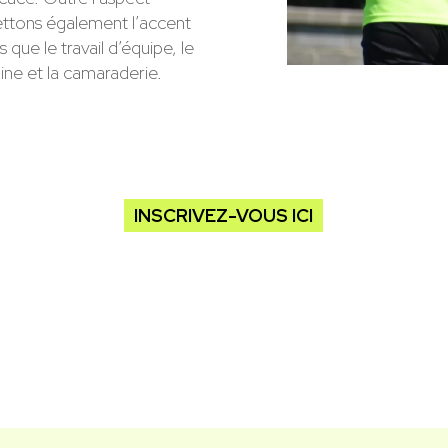
ttons également l’accent
s que le travail d’équipe, le
pline et la camaraderie.
INSCRIVEZ-VOUS ICI