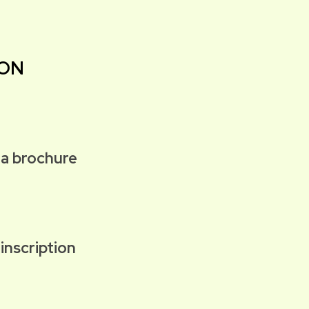
ION
la brochure
inscription