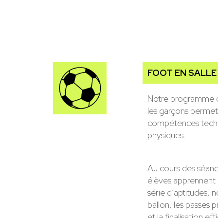
FOOT EN SALLE
Notre programme de 
les garçons permet
compétences techn
physiques.
Au cours des séanc
élèves apprennent 
série d’aptitudes,
ballon, les passes pr
et la finalisation ef