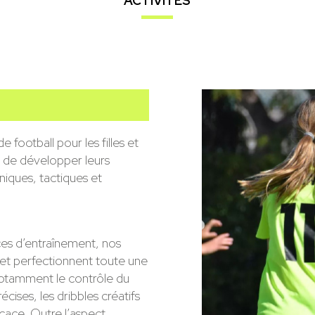
ACTIVITÉS
football pour les filles et
 de développer leurs
iques, tactiques et
es d’entraînement, nos
et perfectionnent toute une
 notamment le contrôle du
écises, les dribbles créatifs
ficace. Outre l’aspect