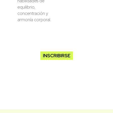
habilidades de
equilibrio,
concentración y
armonía corporal.
INSCRIBIRSE